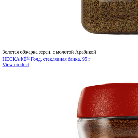
Золотая обжарка зерен, с молотой Арабикой
®
НЕСКАФÉ
Голд, стеклянная банка, 95 г
View product