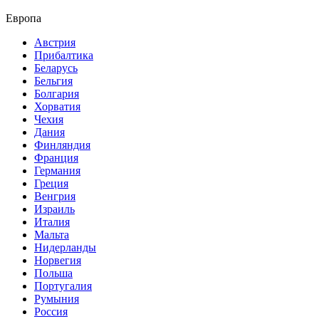
Европа
Австрия
Прибалтика
Беларусь
Бельгия
Болгария
Хорватия
Чехия
Дания
Финляндия
Франция
Германия
Греция
Венгрия
Израиль
Италия
Мальта
Нидерланды
Норвегия
Польша
Португалия
Румыния
Россия