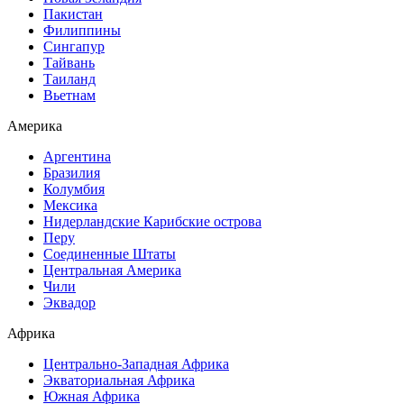
Пакистан
Филиппины
Сингапур
Тайвань
Таиланд
Вьетнам
Америка
Аргентина
Бразилия
Колумбия
Мексика
Нидерландские Карибские острова
Перу
Соединенные Штаты
Центральная Америка
Чили
Эквадор
Африка
Центрально-Западная Африка
Экваториальная Африка
Южная Африка