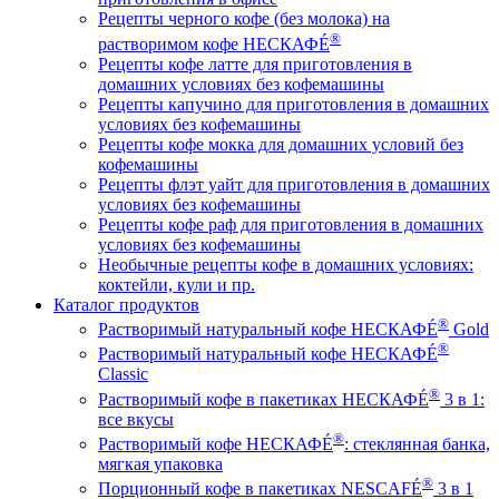
Рецепты черного кофе (без молока) на
®
растворимом кофе НЕСКАФÉ
Рецепты кофе латте для приготовления в
домашних условиях без кофемашины
Рецепты капучино для приготовления в домашних
условиях без кофемашины
Рецепты кофе мокка для домашних условий без
кофемашины
Рецепты флэт уайт для приготовления в домашних
условиях без кофемашины
Рецепты кофе раф для приготовления в домашних
условиях без кофемашины
Необычные рецепты кофе в домашних условиях:
коктейли, кули и пр.
Каталог продуктов
®
Растворимый натуральный кофе НЕСКАФÉ
Gold
®
Растворимый натуральный кофе НЕСКАФÉ
Classic
®
Растворимый кофе в пакетиках НЕСКАФÉ
3 в 1:
все вкусы
®
Растворимый кофе НЕСКАФÉ
: стеклянная банка,
мягкая упаковка
®
Порционный кофе в пакетиках NESCAFÉ
3 в 1