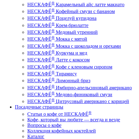
®
НЕСКАФÉ
Карамельный айс латте макиато
®
НЕСКАФÉ
Кофейный смузи с бананом
®
НЕСКАФÉ
Поцелуй купидона
®
НЕСКАФÉ
Крем-брюлатте
®
НЕСКАФÉ
Медовый утренний
®
НЕСКАФÉ
Мокка с мятой
®
НЕСКАФÉ
Мокка с шоколадом и орехами
®
НЕСКАФÉ
Куркума и мед
®
НЕСКАФÉ
Латте с кокосом
®
НЕСКАФÉ
Кофе с кленовым сиропом
®
НЕСКАФÉ
Тирамису
®
НЕСКАФÉ
Лимонный бриз
®
НЕСКАФÉ
Имбирно-апельсиновый американо
®
НЕСКАФÉ
Медово-финиковый смузи
®
НЕСКАФÉ
Цитрусовый американо с корицей
Посадочные страницы
®
Статьи о кофе от НЕСКАФÉ
Кофе, который вы любите — всегда и везде
Вопросы о кофе
Коллекция кофейных коктейлей
Каталог