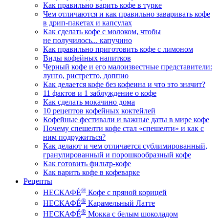
Как правильно варить кофе в турке
Чем отличаются и как правильно заваривать кофе
в дрип-пакетах и капсулах
Как сделать кофе с молоком, чтобы
не получилось... капучино
Как правильно приготовить кофе с лимоном
Виды кофейных напитков
Черный кофе и его малоизвестные представители:
лунго, ристретто, доппио
Как делается кофе без кофеина и что это значит?
11 фактов и 1 заблуждение о кофе
Как сделать мокачино дома
10 рецептов кофейных коктейлей
Кофейные фестивали и важные даты в мире кофе
Почему спешелти кофе стал «спешелти» и как с
ним подружиться?
Как делают и чем отличается сублимированный,
гранулированный и порошкообразный кофе
Как готовить фильтр-кофе
Как варить кофе в кофеварке
Рецепты
®
НЕСКАФÉ
Кофе с пряной корицей
®
НЕСКАФÉ
Карамельный Латте
®
НЕСКАФÉ
Мокка с белым шоколадом