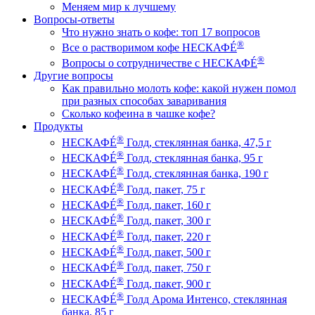
Меняем мир к лучшему
Вопросы-ответы
Что нужно знать о кофе: топ 17 вопросов
®
Все о растворимом кофе НЕСКАФÉ
®
Вопросы о сотрудничестве с НЕСКАФÉ
Другие вопросы
Как правильно молоть кофе: какой нужен помол
при разных способах заваривания
Сколько кофеина в чашке кофе?
Продукты
®
НЕСКАФÉ
Голд, стеклянная банка, 47,5 г
®
НЕСКАФÉ
Голд, стеклянная банка, 95 г
®
НЕСКАФÉ
Голд, стеклянная банка, 190 г
®
НЕСКАФÉ
Голд, пакет, 75 г
®
НЕСКАФÉ
Голд, пакет, 160 г
®
НЕСКАФÉ
Голд, пакет, 300 г
®
НЕСКАФÉ
Голд, пакет, 220 г
®
НЕСКАФÉ
Голд, пакет, 500 г
®
НЕСКАФÉ
Голд, пакет, 750 г
®
НЕСКАФÉ
Голд, пакет, 900 г
®
НЕСКАФÉ
Голд Арома Интенсо, стеклянная
банка, 85 г