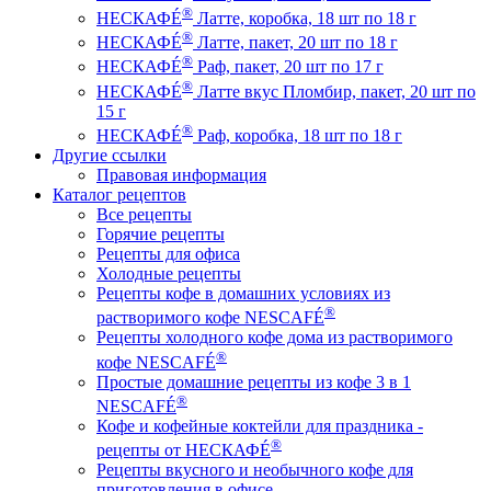
®
НЕСКАФÉ
Латте, коробка, 18 шт по 18 г
®
НЕСКАФÉ
Латте, пакет, 20 шт по 18 г
®
НЕСКАФÉ
Раф, пакет, 20 шт по 17 г
®
НЕСКАФÉ
Латте вкус Пломбир, пакет, 20 шт по
15 г
®
НЕСКАФÉ
Раф, коробка, 18 шт по 18 г
Другие ссылки
Правовая информация
Каталог рецептов
Все рецепты
Горячие рецепты
Рецепты для офиса
Холодные рецепты
Рецепты кофе в домашних условиях из
®
растворимого кофе NESCAFÉ
Рецепты холодного кофе дома из растворимого
®
кофе NESCAFÉ
Простые домашние рецепты из кофе 3 в 1
®
NESCAFÉ
Кофе и кофейные коктейли для праздника -
®
рецепты от НЕСКАФÉ
Рецепты вкусного и необычного кофе для
приготовления в офисе