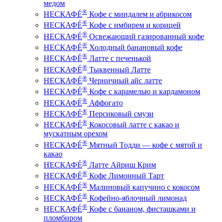
медом
®
НЕСКАФÉ
Кофе с миндалем и абрикосом
®
НЕСКАФÉ
Кофе с имбирем и корицей
®
НЕСКАФÉ
Освежающий газированный кофе
®
НЕСКАФÉ
Холодный банановый кофе
®
НЕСКАФÉ
Латте с печенькой
®
НЕСКАФÉ
Тыквенный Латте
®
НЕСКАФÉ
Черничный айс латте
®
НЕСКАФÉ
Кофе с карамелью и кардамоном
®
НЕСКАФÉ
Аффогато
®
НЕСКАФÉ
Персиковый смузи
®
НЕСКАФÉ
Кокосовый латте с какао и
мускатным орехом
®
НЕСКАФÉ
Мятный Тодди — кофе с мятой и
какао
®
НЕСКАФÉ
Латте Айриш Крим
®
НЕСКАФÉ
Кофе Лимонный Тарт
®
НЕСКАФÉ
Малиновый капучино с кокосом
®
НЕСКАФÉ
Кофейно-яблочный лимонад
®
НЕСКАФÉ
Кофе с бананом, фисташками и
пломбиром