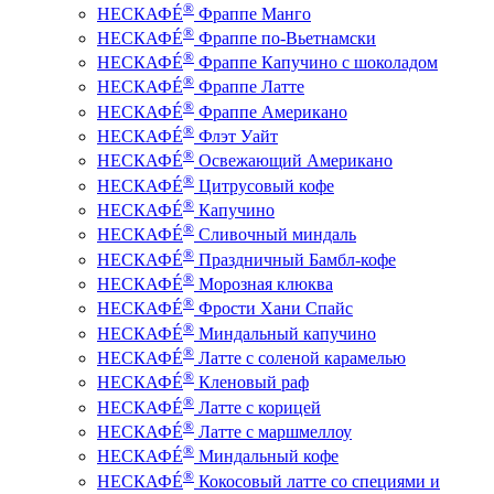
®
НЕСКАФÉ
Фраппе Манго
®
НЕСКАФÉ
Фраппе по-Вьетнамски
®
НЕСКАФÉ
Фраппе Капучино с шоколадом​
®
НЕСКАФÉ
Фраппе Латте
®
НЕСКАФÉ
Фраппе Американо
®
НЕСКАФÉ
Флэт Уайт
®
НЕСКАФÉ
Освежающий Американо
®
НЕСКАФÉ
Цитрусовый кофе
®
НЕСКАФÉ
Капучино
®
НЕСКАФÉ
Сливочный миндаль
®
НЕСКАФÉ
Праздничный Бамбл-кофе
®
НЕСКАФÉ
Морозная клюква
®
НЕСКАФÉ
Фрости Хани Спайс
®
НЕСКАФÉ
Миндальный капучино
®
НЕСКАФÉ
Латте с соленой карамелью
®
НЕСКАФÉ
Кленовый раф
®
НЕСКАФÉ
Латте с корицей
®
НЕСКАФÉ
Латте с маршмеллоу
®
НЕСКАФÉ
Миндальный кофе
®
НЕСКАФÉ
Кокосовый латте со специями и