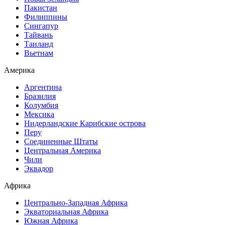
Пакистан
Филиппины
Сингапур
Тайвань
Таиланд
Вьетнам
Америка
Аргентина
Бразилия
Колумбия
Мексика
Нидерландские Карибские острова
Перу
Соединенные Штаты
Центральная Америка
Чили
Эквадор
Африка
Центрально-Западная Африка
Экваториальная Африка
Южная Африка