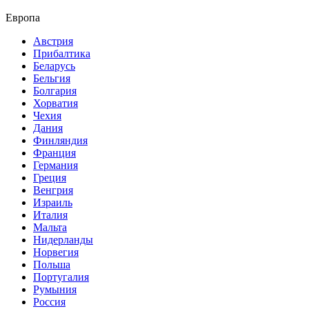
Европа
Австрия
Прибалтика
Беларусь
Бельгия
Болгария
Хорватия
Чехия
Дания
Финляндия
Франция
Германия
Греция
Венгрия
Израиль
Италия
Мальта
Нидерланды
Норвегия
Польша
Португалия
Румыния
Россия