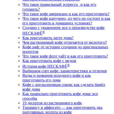
Что такое правильный эспрессо и как его
готовить?
Что такое кофе американо и как его приготовить?
Что такое кофе капучино, из чего он состоит и как
его приготовить в домашних условиях?
Создано с уважением: все о производстве кофе
®
НЕСКАФÉ
Как приготовить латте дома?
Чем растворимый кофе отличается от молотого?
Кофе раф: от истории создания до оригинальных
рецептов
Что такое кофе флэт уайт и как его приготовить?
Как приготовить кофе с медом
®
История кофе НЕСКАФÉ
Выбираем сорт кофе: характеристики и отличия
Виды и названия холодного кофе и как
приготовить его дома
Кофе с апельсиновым соком: как сделать бамбл
кофе дома
Как правильно приготовить кофе дома: все
способы
19 десертов из растворимого кофе
Тирамису и аффогато — как приготовить два
популярных десерта из кофе