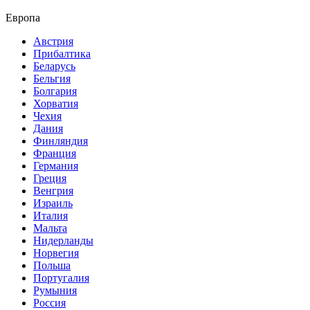
Европа
Австрия
Прибалтика
Беларусь
Бельгия
Болгария
Хорватия
Чехия
Дания
Финляндия
Франция
Германия
Греция
Венгрия
Израиль
Италия
Мальта
Нидерланды
Норвегия
Польша
Португалия
Румыния
Россия