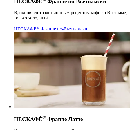
НЕСКАФÉ
Фраппе по-Вьетнамски
Вдохновлен традиционным рецептом кофе во Вьетнаме,
только холодный.​
®
НЕСКАФÉ
Фраппе по-Вьетнамски
®
НЕСКАФÉ
Фраппе Латте