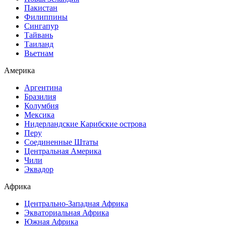
Пакистан
Филиппины
Сингапур
Тайвань
Таиланд
Вьетнам
Америка
Аргентина
Бразилия
Колумбия
Мексика
Нидерландские Карибские острова
Перу
Соединенные Штаты
Центральная Америка
Чили
Эквадор
Африка
Центрально-Западная Африка
Экваториальная Африка
Южная Африка