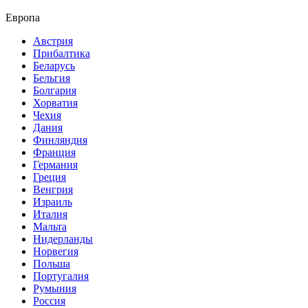
Европа
Австрия
Прибалтика
Беларусь
Бельгия
Болгария
Хорватия
Чехия
Дания
Финляндия
Франция
Германия
Греция
Венгрия
Израиль
Италия
Мальта
Нидерланды
Норвегия
Польша
Португалия
Румыния
Россия