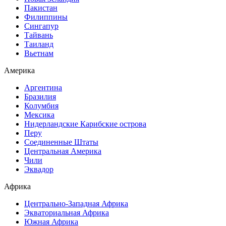
Пакистан
Филиппины
Сингапур
Тайвань
Таиланд
Вьетнам
Америка
Аргентина
Бразилия
Колумбия
Мексика
Нидерландские Карибские острова
Перу
Соединенные Штаты
Центральная Америка
Чили
Эквадор
Африка
Центрально-Западная Африка
Экваториальная Африка
Южная Африка