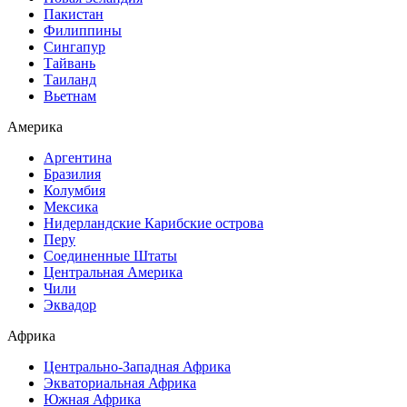
Пакистан
Филиппины
Сингапур
Тайвань
Таиланд
Вьетнам
Америка
Аргентина
Бразилия
Колумбия
Мексика
Нидерландские Карибские острова
Перу
Соединенные Штаты
Центральная Америка
Чили
Эквадор
Африка
Центрально-Западная Африка
Экваториальная Африка
Южная Африка