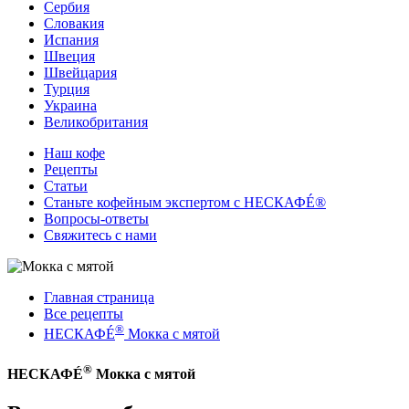
Сербия
Словакия
Испания
Швеция
Швейцария
Турция
Украина
Великобритания
Наш кофе
Рецепты
Cтатьи
Станьте кофейным экспертом с НЕСКАФÉ®
Вопросы-ответы
Свяжитесь с нами
Главная страница
Все рецепты
®
НЕСКАФÉ
Мокка с мятой
®
НЕСКАФÉ
Мокка с мятой