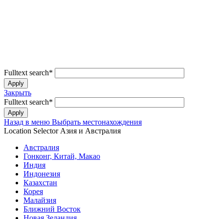
Fulltext search
*
Закрыть
Fulltext search
*
Назад в меню
Выбрать местонахождения
Location Selector
Азия и Австралия
Австралия
Гонконг, Китай, Макао
Индия
Индонезия
Казахстан
Корея
Малайзия
Ближний Восток
Новая Зеландия