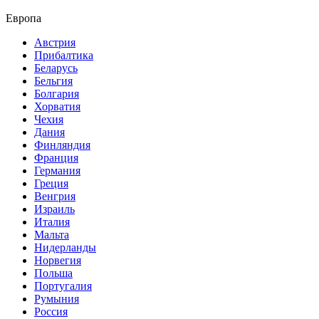
Европа
Австрия
Прибалтика
Беларусь
Бельгия
Болгария
Хорватия
Чехия
Дания
Финляндия
Франция
Германия
Греция
Венгрия
Израиль
Италия
Мальта
Нидерланды
Норвегия
Польша
Португалия
Румыния
Россия