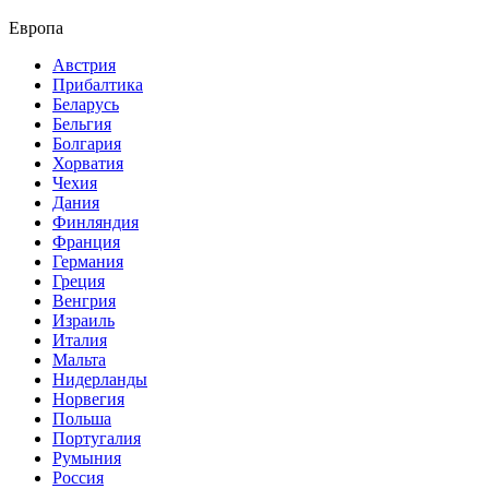
Европа
Австрия
Прибалтика
Беларусь
Бельгия
Болгария
Хорватия
Чехия
Дания
Финляндия
Франция
Германия
Греция
Венгрия
Израиль
Италия
Мальта
Нидерланды
Норвегия
Польша
Португалия
Румыния
Россия