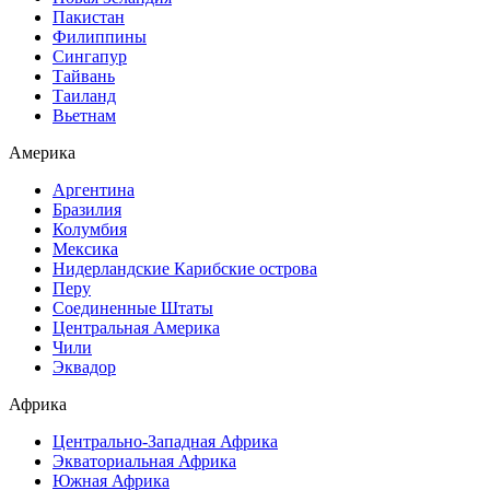
Пакистан
Филиппины
Сингапур
Тайвань
Таиланд
Вьетнам
Америка
Аргентина
Бразилия
Колумбия
Мексика
Нидерландские Карибские острова
Перу
Соединенные Штаты
Центральная Америка
Чили
Эквадор
Африка
Центрально-Западная Африка
Экваториальная Африка
Южная Африка