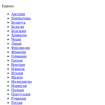
Европа
Австрия
Прибалтика
Беларусь
Бельгия
Болгария
Хорватия
Чехия
Дания
Финляндия
Франция
Германия
Греция
Венгрия
Израиль
Италия
Мальта
Нидерланды
Норвегия
Польша
Португалия
Румыния
Россия