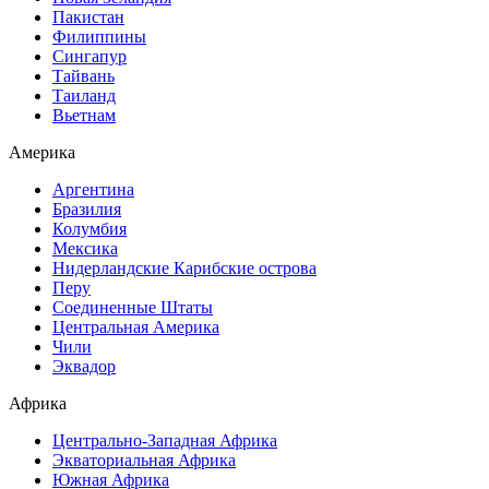
Пакистан
Филиппины
Сингапур
Тайвань
Таиланд
Вьетнам
Америка
Аргентина
Бразилия
Колумбия
Мексика
Нидерландские Карибские острова
Перу
Соединенные Штаты
Центральная Америка
Чили
Эквадор
Африка
Центрально-Западная Африка
Экваториальная Африка
Южная Африка