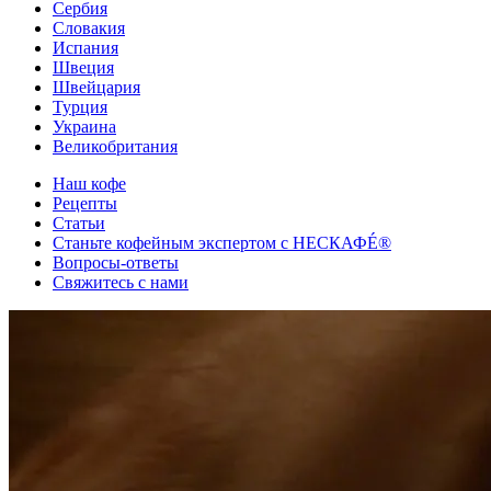
Сербия
Словакия
Испания
Швеция
Швейцария
Турция
Украина
Великобритания
Наш кофе
Рецепты
Cтатьи
Станьте кофейным экспертом с НЕСКАФÉ®
Вопросы-ответы
Свяжитесь с нами