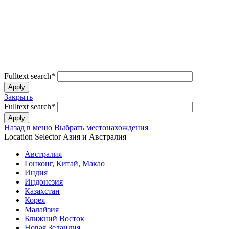
Fulltext search
*
Закрыть
Fulltext search
*
Назад в меню
Выбрать местонахождения
Location Selector
Азия и Австралия
Австралия
Гонконг, Китай, Макао
Индия
Индонезия
Казахстан
Корея
Малайзия
Ближний Восток
Новая Зеландия