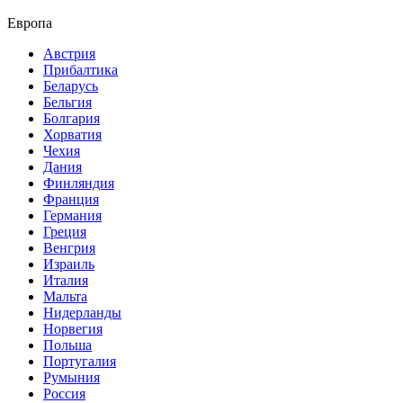
Европа
Австрия
Прибалтика
Беларусь
Бельгия
Болгария
Хорватия
Чехия
Дания
Финляндия
Франция
Германия
Греция
Венгрия
Израиль
Италия
Мальта
Нидерланды
Норвегия
Польша
Португалия
Румыния
Россия