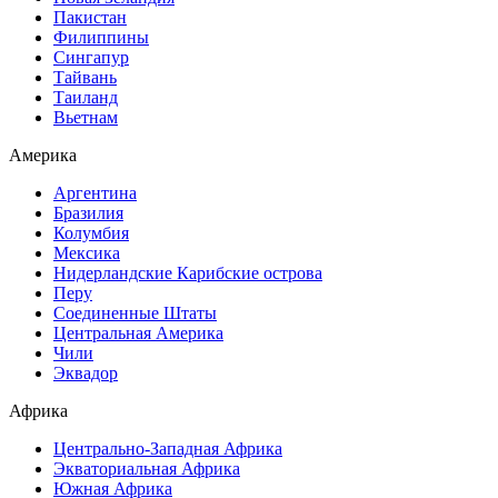
Пакистан
Филиппины
Сингапур
Тайвань
Таиланд
Вьетнам
Америка
Аргентина
Бразилия
Колумбия
Мексика
Нидерландские Карибские острова
Перу
Соединенные Штаты
Центральная Америка
Чили
Эквадор
Африка
Центрально-Западная Африка
Экваториальная Африка
Южная Африка