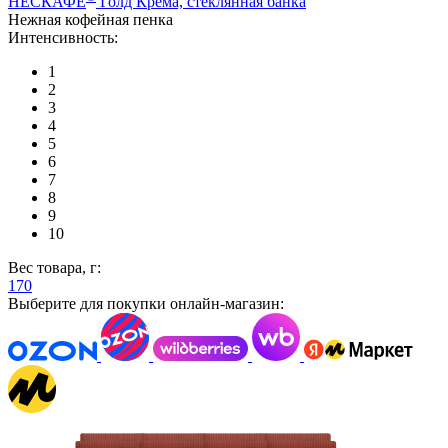
НЕСКАФÉ
Голд Кремá, стеклянная банка
Нежная кофейная пенка
Интенсивность:
1
2
3
4
5
6
7
8
9
10
Вес товара, г:
170
Выберите для покупки онлайн-магазин: