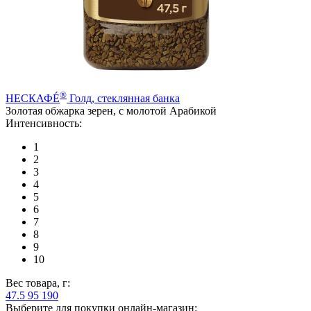
®
НЕСКАФÉ
Голд, стеклянная банка
Золотая обжарка зерен, с молотой Арабикой
Интенсивность:
1
2
3
4
5
6
7
8
9
10
Вес товара, г:
47.5
95
190
Выберите для покупки онлайн-магазин: