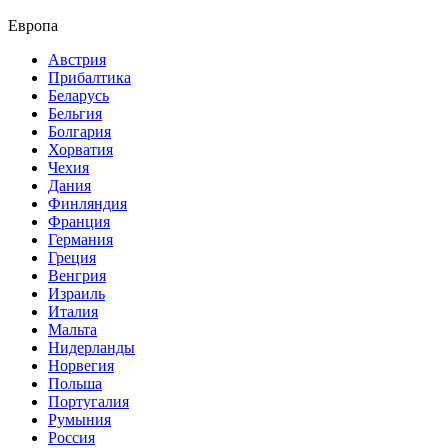
Европа
Австрия
Прибалтика
Беларусь
Бельгия
Болгария
Хорватия
Чехия
Дания
Финляндия
Франция
Германия
Греция
Венгрия
Израиль
Италия
Мальта
Нидерланды
Норвегия
Польша
Португалия
Румыния
Россия