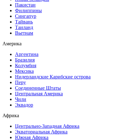
Пакистан
Филиппины
Сингапур
Тайвань
Таиланд
Вьетнам
Америка
Аргентина
Бразилия
Колумбия
Мексика
Нидерландские Карибские острова
Перу
Соединенные Штаты
Центральная Америка
Чили
Эквадор
Африка
Центрально-Западная Африка
Экваториальная Африка
Южная Африка