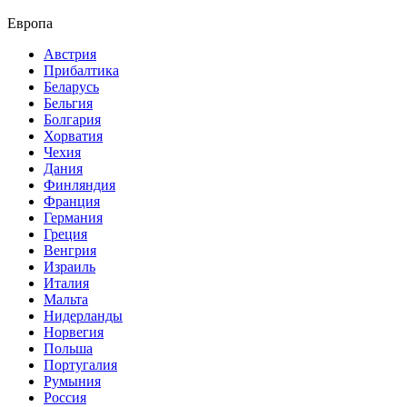
Европа
Австрия
Прибалтика
Беларусь
Бельгия
Болгария
Хорватия
Чехия
Дания
Финляндия
Франция
Германия
Греция
Венгрия
Израиль
Италия
Мальта
Нидерланды
Норвегия
Польша
Португалия
Румыния
Россия