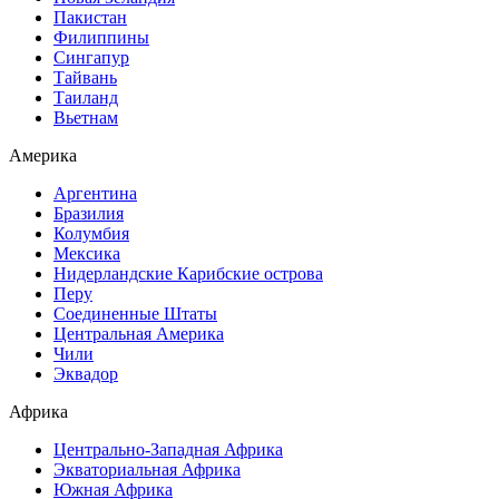
Пакистан
Филиппины
Сингапур
Тайвань
Таиланд
Вьетнам
Америка
Аргентина
Бразилия
Колумбия
Мексика
Нидерландские Карибские острова
Перу
Соединенные Штаты
Центральная Америка
Чили
Эквадор
Африка
Центрально-Западная Африка
Экваториальная Африка
Южная Африка