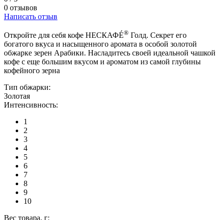
0 отзывов
Написать отзыв
®
Откройте для себя кофе НЕСКАФÉ
Голд. Секрет его
богатого вкуса и насыщенного аромата в особой золотой
обжарке зерен Арабики. Насладитесь своей идеальной чашкой
кофе с еще большим вкусом и ароматом из самой глубины
кофейного зерна
Тип обжарки:
Золотая
Интенсивность:
1
2
3
4
5
6
7
8
9
10
Вес товара, г: