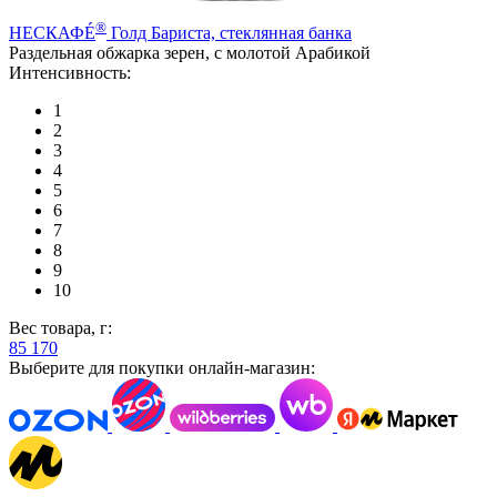
®
НЕСКАФÉ
Голд Бариста, стеклянная банка
Раздельная обжарка зерен, с молотой Арабикой
Интенсивность:
1
2
3
4
5
6
7
8
9
10
Вес товара, г:
85
170
Выберите для покупки онлайн-магазин: