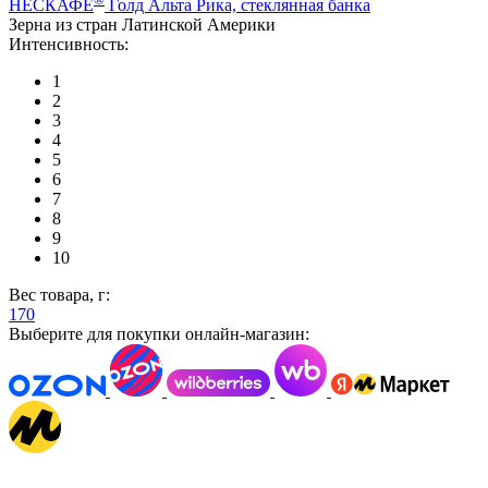
НЕСКАФÉ
Голд Альта Рика, стеклянная банка
Зерна из стран Латинской Америки
Интенсивность:
1
2
3
4
5
6
7
8
9
10
Вес товара, г:
170
Выберите для покупки онлайн-магазин: