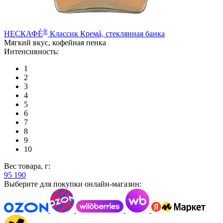
®
НЕСКАФÉ
Классик Кремá, стеклянная банка
Мягкий вкус, кофейная пенка
Интенсивность:
1
2
3
4
5
6
7
8
9
10
Вес товара, г:
95
190
Выберите для покупки онлайн-магазин: