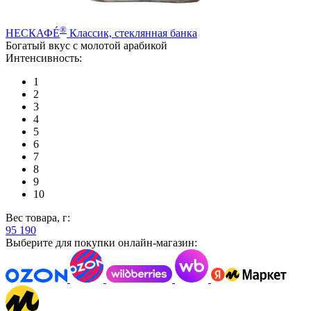
®
НЕСКАФÉ
Классик, стеклянная банка
Богатый вкус с молотой арабикой
Интенсивность:
1
2
3
4
5
6
7
8
9
10
Вес товара, г:
95
190
Выберите для покупки онлайн-магазин: