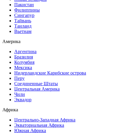
Пакистан
Филиппины
Сингапур
Тайвань
Таиланд
Вьетнам
Америка
Аргентина
Бразилия
Колумбия
Мексика
Нидерландские Карибские острова
Перу
Соединенные Штаты
Центральная Америка
Чили
Эквадор
Африка
Центрально-Западная Африка
Экваториальная Африка
Южная Африка