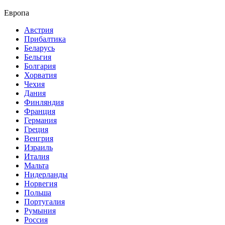
Европа
Австрия
Прибалтика
Беларусь
Бельгия
Болгария
Хорватия
Чехия
Дания
Финляндия
Франция
Германия
Греция
Венгрия
Израиль
Италия
Мальта
Нидерланды
Норвегия
Польша
Португалия
Румыния
Россия