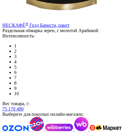
®
НЕСКАФÉ
Голд Бариста, пакет
Раздельная обжарка зерен, с молотой Арабикой
Интенсивность:
1
2
3
4
5
6
7
8
9
10
Вес товара, г:
75
170
400
Выберите для покупки онлайн-магазин: