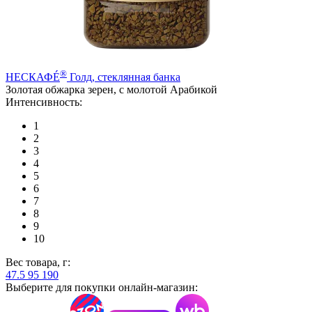
®
НЕСКАФÉ
Голд, стеклянная банка
Золотая обжарка зерен, с молотой Арабикой
Интенсивность:
1
2
3
4
5
6
7
8
9
10
Вес товара, г:
47.5
95
190
Выберите для покупки онлайн-магазин: