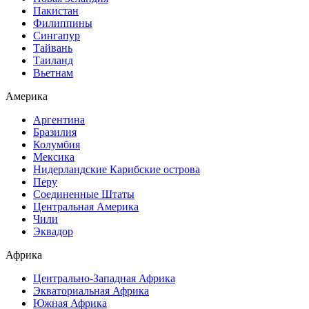
Пакистан
Филиппины
Сингапур
Тайвань
Таиланд
Вьетнам
Америка
Аргентина
Бразилия
Колумбия
Мексика
Нидерландские Карибские острова
Перу
Соединенные Штаты
Центральная Америка
Чили
Эквадор
Африка
Центрально-Западная Африка
Экваториальная Африка
Южная Африка