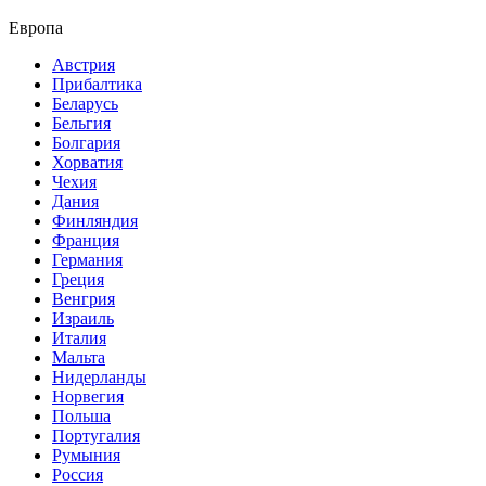
Европа
Австрия
Прибалтика
Беларусь
Бельгия
Болгария
Хорватия
Чехия
Дания
Финляндия
Франция
Германия
Греция
Венгрия
Израиль
Италия
Мальта
Нидерланды
Норвегия
Польша
Португалия
Румыния
Россия