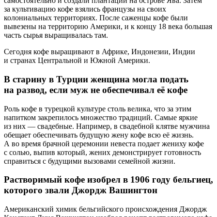
самостоятельно и создали плантации на острове Ява. Затем
за культивацию кофе взялись французы на своих
колониальных территориях. После саженцы кофе были
вывезены на территорию Америки, и к концу 18 века большая
часть сырья выращивалась там.
Сегодня кофе выращивают в Африке, Индонезии, Индии
и странах Центральной и Южной Америки.
В старину в Турции женщина могла подать
на развод, если муж не обеспечивал её кофе
Роль кофе в турецкой культуре столь велика, что за этим
напитком закрепилось множество традиций. Самые яркие
из них — свадебные. Например, в свадебной клятве мужчина
обещает обеспечивать будущую жену кофе всю её жизнь.
А во время брачной церемонии невеста подает жениху кофе
с солью, выпив который, жених демонстрирует готовность
справиться с будущими вызовами семейной жизни.
Растворимый кофе изобрел в 1906 году бельгиец,
которого звали Джордж Вашингтон
Американский химик бельгийского происхождения Джордж