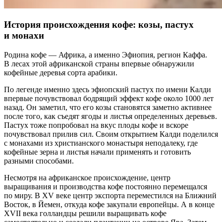
История происхождения кофе: козы, пастух
и монахи
Родина кофе — Африка, а именно Эфиопия, регион Каффа.
В лесах этой африканской страны впервые обнаружили
кофейные деревья сорта арабики.
По легенде именно здесь эфиопский пастух по имени Калди
впервые почувствовал бодрящий эффект кофе около 1000 лет
назад. Он заметил, что его козы становятся заметно активнее
после того, как съедят ягоды и листья определенных деревьев.
Пастух тоже попробовал на вкус плоды кофе и вскоре
почувствовал прилив сил. Своим открытием Калди поделился
с монахами из христианского монастыря неподалеку, где
кофейные зерна и листья начали применять и готовить
разными способами.
Несмотря на африканское происхождение, центр
выращивания и производства кофе постоянно перемещался
по миру. В XV веке центр экспорта переместился на Ближний
Восток, в Йемен, откуда кофе закупали европейцы. А в конце
XVII века голландцы решили выращивать кофе