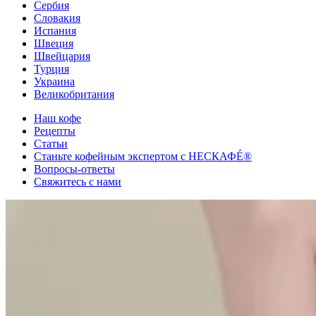
Сербия
Словакия
Испания
Швеция
Швейцария
Турция
Украина
Великобритания
Наш кофе
Рецепты
Cтатьи
Станьте кофейным экспертом с НЕСКАФÉ®
Вопросы-ответы
Свяжитесь с нами