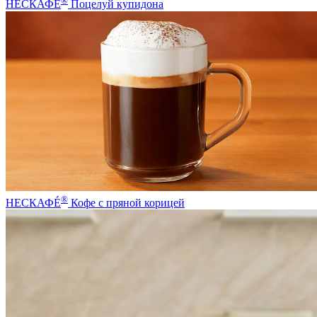
®
НЕСКАФÉ
Поцелуй купидона
®
НЕСКАФÉ
Кофе с пряной корицей